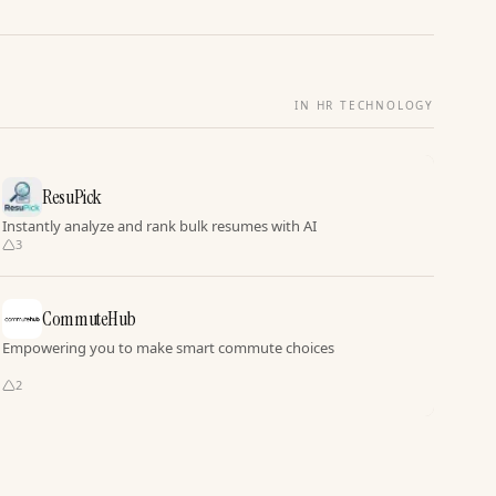
IN HR TECHNOLOGY
ResuPick
Instantly analyze and rank bulk resumes with AI
3
CommuteHub
Empowering you to make smart commute choices
2