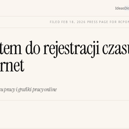
Ideas
Di
FILED
FEB 18, 2026
·
PRESS PAGE FOR
RCPON
em do rejestracji cza
ernet
u pracy i grafiki pracy online