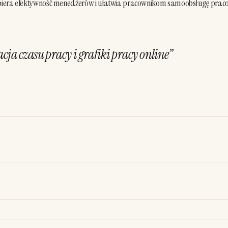
wspiera efektywność menedżerów i ułatwia pracownikom samoobsługę praco
cja czasu pracy i grafiki pracy online
”