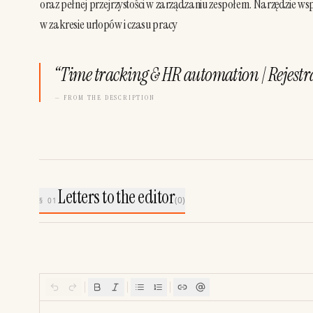
oraz pełnej przejrzystości w zarządzaniu zespołem. Narzędzie 
w zakresie urlopów i czasu pracy
“
Time tracking & HR automation | Rejestra
— FROM THE DESCRIPTION
Letters to the editor
(
0
)
§ 01