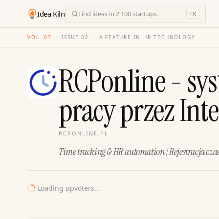
Idea Kiln
Find ideas in 2,100 startups
⌘
K
VOL. 03
·
ISSUE
02
·
A FEATURE IN HR TECHNOLOGY
RCPonline - syst
pracy przez Int
RCPONLINE.PL
Time tracking & HR automation | Rejestracja czas
Loading upvoters...