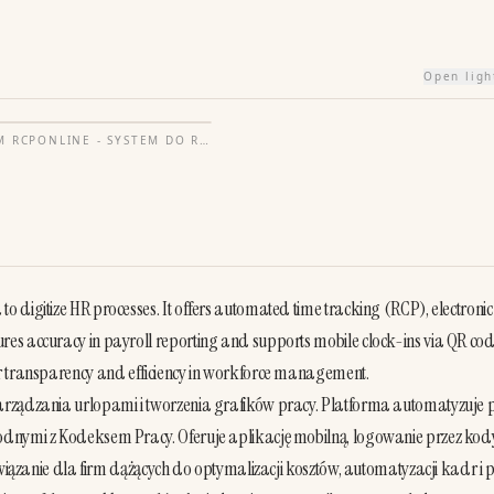
Open lig
OM
RCPONLINE - SYSTEM DO REJESTRACJI CZASU PRACY PRZEZ INTERNET
 digitize HR processes. It offers automated time tracking (RCP), electronic 
es accuracy in payroll reporting and supports mobile clock-ins via QR code
r transparency and efficiency in workforce management.

arządzania urlopami i tworzenia grafików pracy. Platforma automatyzuje p
godnymi z Kodeksem Pracy. Oferuje aplikację mobilną, logowanie przez kod
związanie dla firm dążących do optymalizacji kosztów, automatyzacji kadr i p