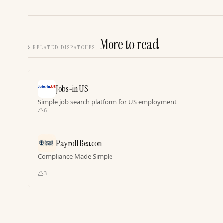
More to read
§
RELATED DISPATCHES
Jobs-in US
Simple job search platform for US employment
6
Payroll Beacon
Compliance Made Simple
3