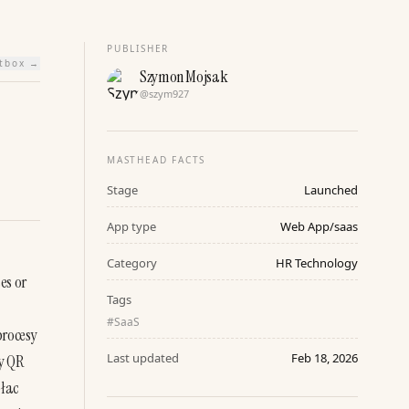
PUBLISHER
htbox →
Szymon Mojsak
@
szym927
MASTHEAD FACTS
Stage
Launched
App type
Web App/saas
Category
HR Technology
s or 
Tags
#
SaaS
rocesy 
Last updated
Feb 18, 2026
y QR 
łac 