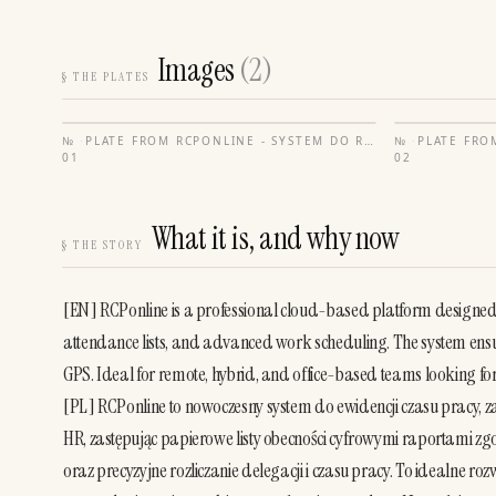
Images
(
2
)
§
THE PLATES
№
·
PLATE FROM
RCPONLINE - SYSTEM DO REJESTRACJI CZASU PRACY PRZEZ INTERNET
№
·
PLATE FR
01
02
What it is, and why now
§
THE STORY
[EN] RCPonline is a professional cloud-based platform designed to
attendance lists, and advanced work scheduling. The system ensur
GPS. Ideal for remote, hybrid, and office-based teams looking fo
[PL] RCPonline to nowoczesny system do ewidencji czasu pracy, z
HR, zastępując papierowe listy obecności cyfrowymi raportami z
oraz precyzyjne rozliczanie delegacji i czasu pracy. To idealne ro