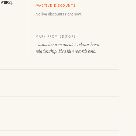
wniczą 
ACTIVE DISCOUNTS
No live discounts right now.
MARK FROM EDITORS
A launch is a moment. A relaunch is a
relationship. Idea Kiln records both.