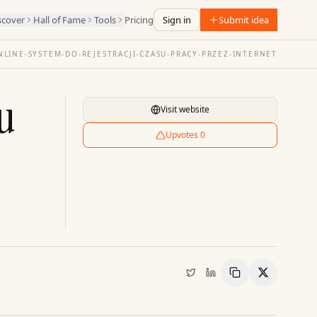
scover
Hall of Fame
Tools
Pricing
Sign in
Submit idea
LINE-SYSTEM-DO-REJESTRACJI-CZASU-PRACY-PRZEZ-INTERNET
su
Visit website
Upvotes
0
Copy Link
Share